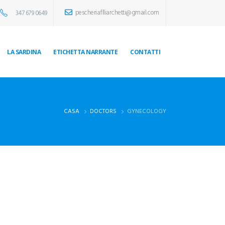
pescheriaflliarchetti@gmail.com
347 679 0649
LA SARDINA
ETICHETTA NARRANTE
CONTATTI
CASA
DOCTORS
GYNECOLOGY