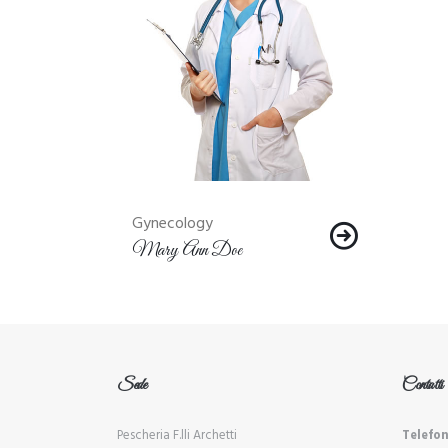
Gynecology
Mary Ann Doe
Sede
Contatti
Pescheria F.lli Archetti
Telefon