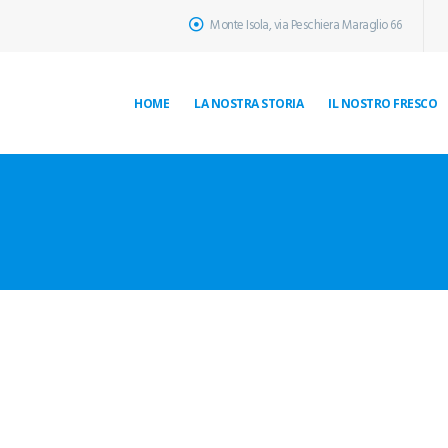
Monte Isola, via Peschiera Maraglio 66
HOME
LA NOSTRA STORIA
IL NOSTRO FRESCO