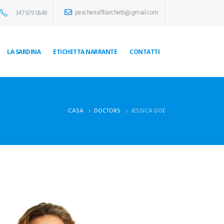
pescheriaflliarchetti@gmail.com
347 679 0649
LA SARDINA
ETICHETTA NARRANTE
CONTATTI
CASA
DOCTORS
JESSICA DOE